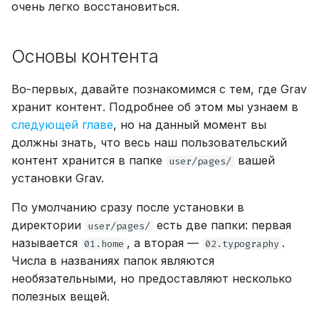
обновлению до Grav 2.
18.04
безопасности
Менеджер активов
Безопасность
Как сделать отправку
загрузки файлов
очень легко восстановиться.
и
Приоритезация
через Ajax
Раскрытие папки `user`
Таксономия
я
плагинов
Установка VPS на Ubuntu
Разрешения
Кастомизация
Сервис
Расширенные
Основы контента
24.04 LTS
возможности чертеже
Модульные страницы
п
Планировщик
Проблемы с прокси
Расширение админки
о
Во-первых, давайте познакомимся с тем, где Grav
Локальная разработка с
Маршрутизация
хранит контент. Подробнее об этом мы узнаем в
Резервные копии
ddev
.htaccess
ЧаВо
и
следующей главе
, но на данный момент вы
Мультиязычность
с
Разработка Grav
Развёртывание с
должны знать, что весь наш пользовательский
помощью Git
контент хранится в папке
вашей
Типы контента
user/pages/
к
Синтаксис YAML
установки Grav.
а
Тестовый хостинг со
По умолчанию сразу после установки в
встроенным веб-
Группы и разрешения
директории
есть две папки: первая
user/pages/
сервером PHP
называется
, а вторая —
.
01.home
02.typography
Изменение URL-
Числа в названиях папок являются
Подсистема Windows для
адреса сайта
необязательными, но предоставляют несколько
Linux
полезных вещей.