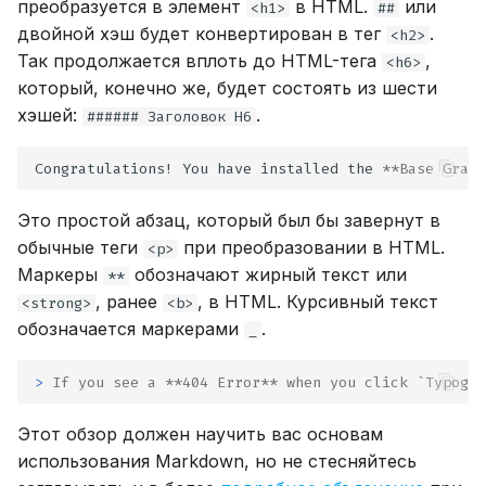
преобразуется в элемент
в HTML.
или
<h1>
##
двойной хэш будет конвертирован в тег
.
<h2>
Так продолжается вплоть до HTML-тега
,
<h6>
который, конечно же, будет состоять из шести
хэшей:
.
###### Заголовок H6
Congratulations! You have installed the 
**Base Grav 
Это простой абзац, который был бы завернут в
обычные теги
при преобразовании в HTML.
<p>
Маркеры
обозначают жирный текст или
**
, ранее
, в HTML. Курсивный текст
<strong>
<b>
обозначается маркерами
.
_
> 
If you see a **404 Error** when you click `Typogra
Этот обзор должен научить вас основам
использования Markdown, но не стесняйтесь