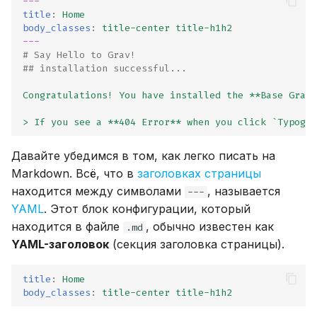
---
title
:
Home
body_classes
:
title-center title-h1h2
---
# Say Hello to Grav!
## installation successful...
Congratulations! You have installed the **Base Grav 
> If you see a **404 Error** when you click `Typogra
Давайте убедимся в том, как легко писать на
Markdown. Всё, что в
заголовках страницы
находится между символами
, называется
---
YAML
. Этот блок конфигурации, который
находится в файле
, обычно известен как
.md
YAML-заголовок
(секция заголовка страницы).
title
:
Home
body_classes
:
title-center title-h1h2