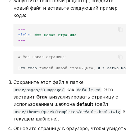
Запустите текстовый редактор, создайте
новый файл и вставьте следующий пример
кода:
---
title
:
Моя новая страница
---
# Моя новая страница!
Это тело 
**моей новой страницы**
, и я легко могу
Сохраните этот файл в папке
как
. Это
user/pages/03.mypage/
default.md
заставит
Grav
визуализировать страницу с
использованием шаблона
default
(файл
в
user/themes/quark/templates/default.html.twig
текущем шаблоне).
Обновите страницу в браузере, чтобы увидеть