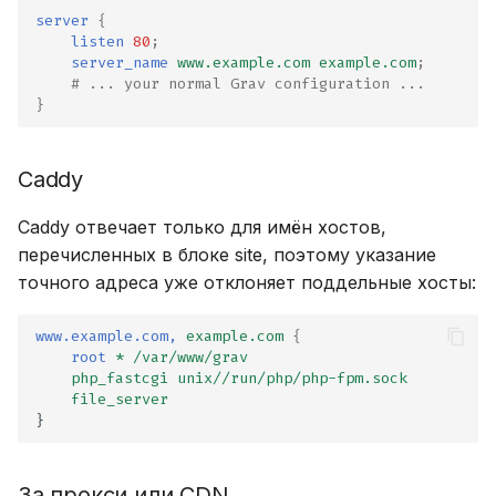
server
{
listen
80
;
server_name
www.example.com
example.com
;
# ... your normal Grav configuration ...
}
Caddy
Caddy отвечает только для имён хостов,
перечисленных в блоке site, поэтому указание
точного адреса уже отклоняет поддельные хосты:
www.example.com,
example.com
{
root
*
/var/www/grav
php_fastcgi
unix//run/php/php-fpm.sock
file_server
}
За прокси или CDN