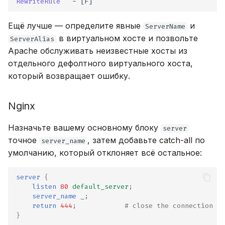
RewriteRule
^
-
Ещё лучше — определите явные
и
ServerName
в виртуальном хосте и позвольте
ServerAlias
Apache обслуживать неизвестные хосты из
отдельного дефолтного виртуального хоста,
который возвращает ошибку.
Nginx
Назначьте вашему основному блоку
server
точное
, затем добавьте catch-all по
server_name
умолчанию, который отклоняет всё остальное:
server
{
listen
80
default_server
;
server_name
_
;
return
444
;
# close the connection on
}