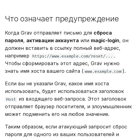
Отказ от отправки при
обновлению до Grav 2.
18.04
безопасности
Менеджер активов
Безопасность
Как сделать отправку
загрузки файлов
и
отсутствии хоста
Приоритезация
через Ajax
Обновление Grav и
Таксономия
я
плагинов
Установка VPS на Ubuntu
Разрешения
плагинов
Кастомизация
Сервис
Расширенные
Что означает предупреждение
Защита в глубину:
24.04 LTS
возможности чертеже
Модульные страницы
п
проверка хоста на
Планировщик
Проблемы с прокси
Расширение админки
Когда Grav отправляет письмо для
сброса
о
уровне веб-сервера
Локальная разработка с
Маршрутизация
пароля
,
активации аккаунта
или
magic-login
, он
Резервные копии
ddev
.htaccess
ЧаВо
должен вставить в ссылку полный веб-адрес,
и
Apache
Мультиязычность
например
.
https://www.example.com/reset/...
с
Разработка Grav
Развёртывание с
Чтобы сформировать этот адрес, Grav нужно
Nginx
помощью Git
Типы контента
к
знать имя хоста вашего сайта (
).
www.example.com
Синтаксис YAML
а
Caddy
Тестовый хостинг со
Если вы не указали Grav, какое имя хоста
встроенным веб-
Группы и разрешения
использовать, будет использоваться заголовок
сервером PHP
За прокси или CDN
из входящего веб-запроса. Этот заголовок
Host
Изменение URL-
отправляет браузер посетителя, и злоумышленник
Подсистема Windows для
Проверка исправления
адреса сайта
может подменить его на любое значение.
Linux
Таким образом, если атакующий запросит сброс
пароля для одного из ваших пользователей и