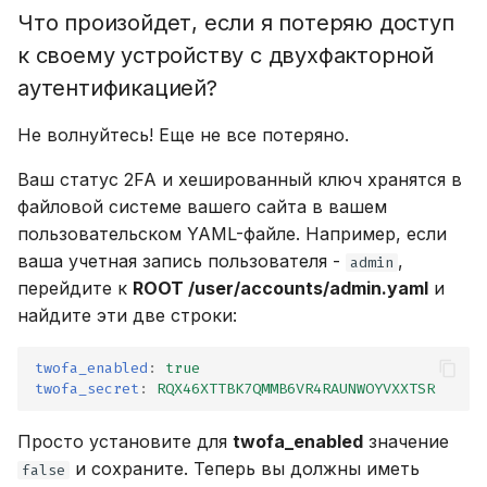
Что произойдет, если я потеряю доступ
к своему устройству с двухфакторной
аутентификацией?
Не волнуйтесь! Еще не все потеряно.
Ваш статус 2FA и хешированный ключ хранятся в
файловой системе вашего сайта в вашем
пользовательском YAML-файле. Например, если
ваша учетная запись пользователя -
,
admin
перейдите к
ROOT /user/accounts/admin.yaml
и
найдите эти две строки:
twofa_enabled
:
true
twofa_secret
:
RQX46XTTBK7QMMB6VR4RAUNWOYVXXTSR
Просто установите для
twofa_enabled
значение
и сохраните. Теперь вы должны иметь
false