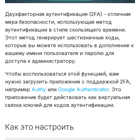
скомпрометирован?
обновлению до Grav 2.
18.04
безопасности
Менеджер активов
Как сделать отправку
загрузки файлов
и
Приоритезация
через Ajax
Раскрытие папки `user`
Обновление Grav и
Таксономия
Двухфакторная аутентификация (2FA) - отличная
я
плагинов
Установка VPS на Ubuntu
Разрешения
плагинов
Кастомизация
Расширенные
мера безопасности, использующая метод
24.04 LTS
возможности чертеже
Модульные страницы
п
аутентификации в стиле скользящего времени.
Планировщик
Проблемы с прокси
Этот метод генерирует шестизначные коды,
о
Локальная разработка с
Маршрутизация
которые вы можете использовать в дополнение к
Резервные копии
ddev
.htaccess
и
вашему имени пользователя и паролю для
Мультиязычность
доступа к администратору.
с
Разработка Grav
Развёртывание с
помощью Git
Типы контента
к
Чтобы воспользоваться этой функцией, вам
Синтаксис YAML
нужно загрузить приложение с поддержкой 2FA,
а
Тестовый хостинг со
например
Authy
или
Google Authenticator
. Это
встроенным веб-
Группы и разрешения
приложение будет действовать как виртуальная
сервером PHP
связка ключей для кодов аутентификации.
Изменение URL-
Подсистема Windows для
адреса сайта
Linux
Как это настроить