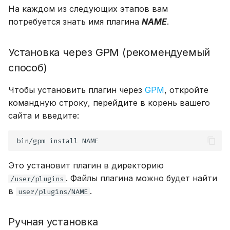
обновлению до Grav 2.
18.04
безопасности
Менеджер активов
Безопасность
Как сделать отправку
загрузки файлов
и
На каждом из следующих этапов вам
Приоритезация
через Ajax
Раскрытие папки `user`
Обновление Grav и
Таксономия
потребуется знать имя плагина
NAME
.
я
плагинов
Установка VPS на Ubuntu
Разрешения
плагинов
Кастомизация
Сервис
Расширенные
24.04 LTS
возможности чертеже
Модульные страницы
п
Установка через GPM (рекомендуемый
Планировщик
Проблемы с прокси
Расширение админки
о
Локальная разработка с
Маршрутизация
способ)
Резервные копии
ddev
.htaccess
ЧаВо
и
Чтобы установить плагин через
GPM
, откройте
Мультиязычность
с
Разработка Grav
Развёртывание с
командную строку, перейдите в корень вашего
помощью Git
сайта и введите:
Типы контента
к
Синтаксис YAML
а
Тестовый хостинг со
bin/gpm
install
встроенным веб-
Группы и разрешения
сервером PHP
Это установит плагин в директорию
Изменение URL-
. Файлы плагина можно будет найти
/user/plugins
Подсистема Windows для
адреса сайта
в
.
user/plugins/NAME
Linux
Ручная установка